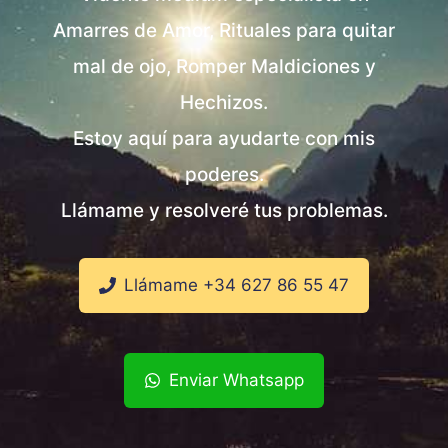
Amarres de Amor, Rituales para quitar
mal de ojo, Romper Maldiciones y
Hechizos.
Estoy aquí para ayudarte con mis
poderes.
Llámame y resolveré tus problemas.
Llámame +34 627 86 55 47
Enviar Whatsapp