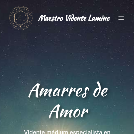
Saltar
al
Maestro Vidente Lamine
Me
contenido
Amarres de
Amor
Vidente médium especialista en