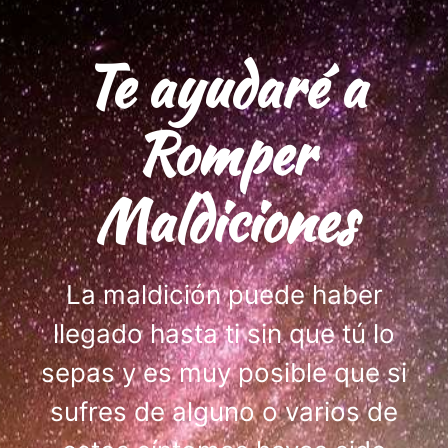
Te ayudaré a
Romper
Maldiciones
La maldición puede haber
llegado hasta ti sin que tú lo
sepas y es muy posible que si
sufres de alguno o varios de