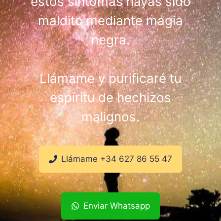
estos síntomas hayas sido
maldito mediante magia
negra.
Llámame y purificaré tu
espíritu de hechizos
malignos.
Llámame +34 627 86 55 47
Enviar Whatsapp